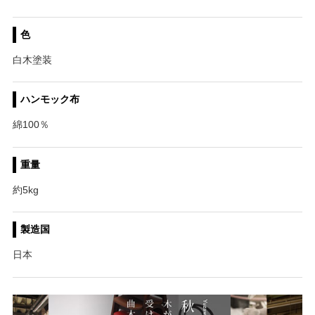
色
白木塗装
ハンモック布
綿100％
重量
約5kg
製造国
日本