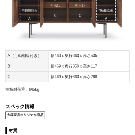
A（可動棚板付き）
幅463ｘ奥行360ｘ高さ505
B
幅469ｘ奥行350ｘ高さ117
C
幅469ｘ奥行360ｘ高さ268
棚板耐荷重：約5kg
スペック情報
大塚家具オリジナル商品
材質