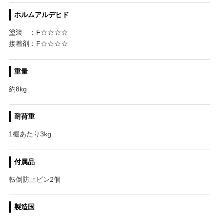
ホルムアルデヒド
塗装 ：F☆☆☆☆
接着剤：F☆☆☆☆
重量
約8kg
耐荷重
1棚あたり3kg
付属品
転倒防止ピン2個
製造国