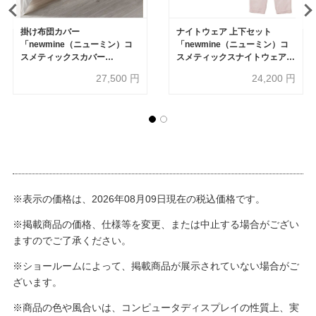
掛け布団カバー
ナイトウェア 上下セット
「newmine（ニューミン）コ
「newmine（ニューミン）コ
スメティックスカバー
スメティックスナイトウェア
NM3659」シングルロングサイ
NM4603」サテンテラード 男
27,500
円
24,200
円
ズ 全2色 nishikawa（西川）
女兼用 全3サイズ 全2色
nishikawa（西川）
※表示の価格は、2026年08月09日現在の税込価格です。
※掲載商品の価格、仕様等を変更、または中止する場合がござい
ますのでご了承ください。
※ショールームによって、掲載商品が展示されていない場合がご
ざいます。
※商品の色や風合いは、コンピュータディスプレイの性質上、実