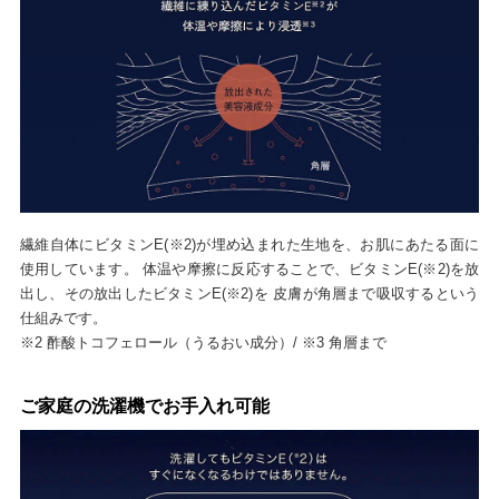
繊維自体にビタミンE(※2)が埋め込まれた生地を、お肌にあたる面に
使用しています。 体温や摩擦に反応することで、ビタミンE(※2)を放
出し、その放出したビタミンE(※2)を 皮膚が角層まで吸収するという
仕組みです。
※2 酢酸トコフェロール（うるおい成分）/ ※3 角層まで
ご家庭の洗濯機でお手入れ可能