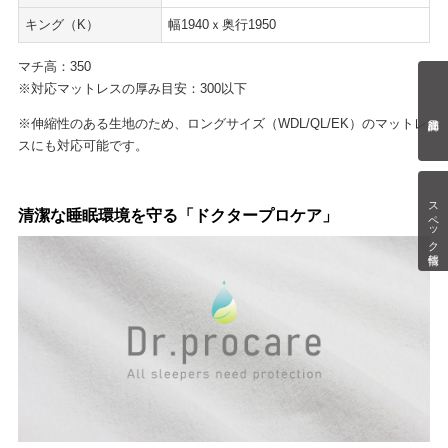
キング（K）
幅1940ｘ奥行1950
マチ高：350
※対応マットレスの厚み目安：300以下
※伸縮性のある生地のため、ロングサイズ（WDL/QL/EK）のマットレ
スにも対応可能です。
スペック情報
清潔な睡眠環境を守る「ドクタープロケア」