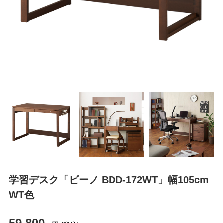
学習デスク「ビーノ BDD-172WT」幅105cm
WT色
59,800