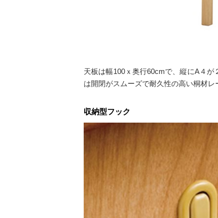
天板は幅100ｘ奥行60cmで、縦にA
は開閉がスムーズで耐久性の高い桐材レ
収納型フック