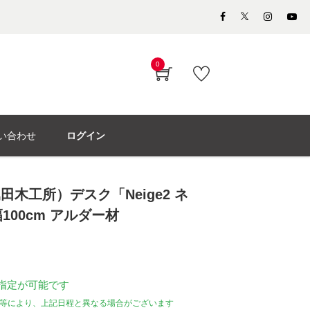
0
い合わせ
ログイン
y（堀田木工所）デスク「Neige2 ネ
幅100cm アルダー材
指定が可能です
等により、上記日程と異なる場合がございます