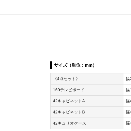
サイズ（単位：mm）
《4点セット》
幅
160テレビボード
幅
42キャビネットA
幅
42キャビネットB
幅
42キュリオケース
幅