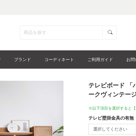
ブランド
コーディネート
ご利用ガイド
お問
テレビボード 「バ
ークヴィンテー
※以下項目を選択すると【
テレビ壁掛金具の有無