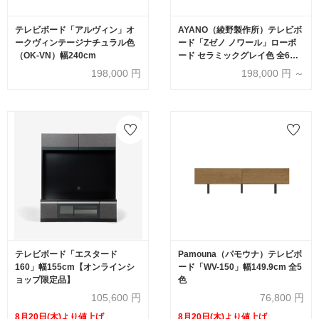
テレビボード「アルヴィン」オ
AYANO（綾野製作所）テレビボ
ークヴィンテージナチュラル色
ード「Zゼノ ノワール」ローボ
（OK-VN）幅240cm
ード セラミックグレイ色 全6サ
イズ
198,000
円
198,000
円 ～
テレビボード「エスタード
Pamouna（パモウナ）テレビボ
160」幅155cm【オンラインシ
ード「WV-150」幅149.9cm 全5
ョップ限定品】
色
105,600
円
76,800
円
8月20日(木)より値上げ
8月20日(木)より値上げ