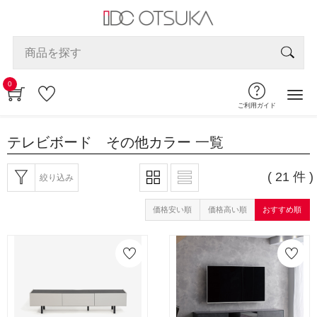
0
ご利用ガイド
テレビボード その他カラー
一覧
( 21 件 )
絞り込み
価格安い順
価格高い順
おすすめ順