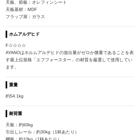
天板、前板：オレフィンシート
天板基材：MDF
フラップ扉：ガラス
ホムアルデヒド
F☆☆☆☆
AYANOはホルムアルデヒドの放出量がゼロか微量であることを表
す最上位規格「エフフォースター」の材質を厳選して使用してい
ます。
重量
約54.1kg
耐荷重
天板：約60kg
引出しレール：約30kg（1杯あたり）
棚板：約10kg（1杯あたり）