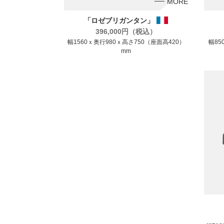
MORE
「ロゼブリガンタン」
396,000円（税込）
幅1560ｘ奥行980ｘ高さ750（座面高420）
幅85
mm