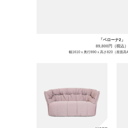
「ベローナ2」
89,800円（税込
幅1610ｘ奥行890ｘ高さ820（座面高4