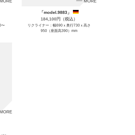
MORE
MORE
「model.9883」
184,100円（税込）
0〜
リクライナー：幅690ｘ奥行730ｘ高さ
950（座面高390）mm
MORE