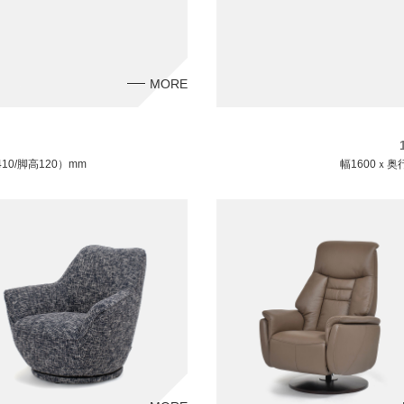
MORE
）
10/脚高120）mm
幅1600ｘ奥