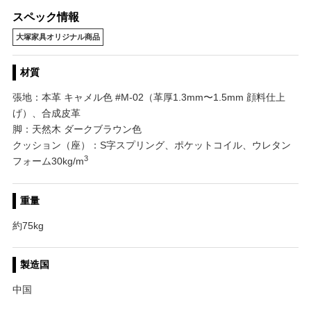
スペック情報
大塚家具オリジナル商品
材質
張地：本革 キャメル色 #M-02（革厚1.3mm〜1.5mm 顔料仕上
げ）、合成皮革
脚：天然木 ダークブラウン色
クッション（座）：S字スプリング、ポケットコイル、ウレタン
3
フォーム30kg/m
重量
約75kg
製造国
中国