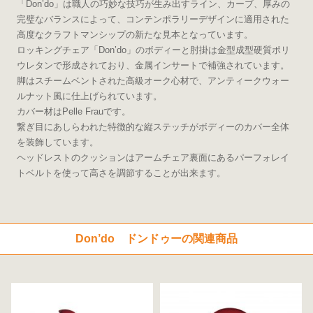
「Don’do」は職人の巧妙な技巧が生み出すライン、カーブ、厚みの
完璧なバランスによって、コンテンポラリーデザインに適用された
高度なクラフトマンシップの新たな見本となっています。
ロッキングチェア「Don’do」のボディーと肘掛は金型成型硬質ポリ
ウレタンで形成されており、金属インサートで補強されています。
脚はスチームベントされた高級オーク心材で、アンティークウォー
ルナット風に仕上げられています。
カバー材はPelle Frauです。
繋ぎ目にあしらわれた特徴的な縦ステッチがボディーのカバー全体
を装飾しています。
ヘッドレストのクッションはアームチェア裏面にあるパーフォレイ
トベルトを使って高さを調節することが出来ます。
Don’do ドンドゥーの関連商品