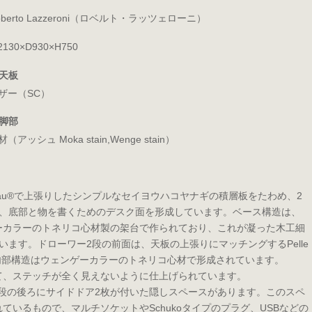
oberto Lazzeroni（ロベルト・ラッツェローニ）
2130×D930×H750
天板
ザー（SC）
脚部
材（アッシュ Moka stain,Wenge stain）
elle Frau®で上張りしたシンプルなセイヨウハコヤナギの積層板をたわめ、2
た、底部と物を書くためのデスク面を形成しています。ベース構造は、
ーカラーのトネリコ心材製の架台で作られており、これが凝った木工細
ます。ドローワー2段の前面は、天板の上張りにマッチングするPelle
、内部構造はウェンゲーカラーのトネリコ心材で形成されています。
て、ステッチが全く見えないように仕上げられています。
ワー2段の後ろにサイドドア2枚が付いた隠しスペースがあります。このスペ
いるもので、マルチソケットやSchukoタイプのプラグ、USBなどの