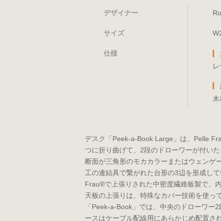
デザイナー
R
サイズ
W
仕様
レ
木
デスク「Peek-a-Book Large」は、P
つに折り曲げて、2段のドローワーが付い
断面が三角形のモカカラーまたはウェンゲ
工の連結具で繋がれた台形の3辺を形成してい
Frau®で上張りされた中密度繊維板製で
天板の上張りは、特殊なカバー技術を使っ
「Peek-a-Book」では、中央のドロー
ースはケーブル配線用にあらかじめ配置されて