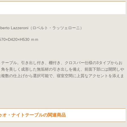
oberto Lazzeroni（ロベルト・ラッツェローニ）
570×D420×H530 ｍｍ
トテーブル。引き出し付き、棚付き、クロスバー仕様の3タイプからお
、角を美しく成形した無垢材の引き出しを備え、前面下部には開閉しや
は複数の仕上げから選択可能で、寝室空間に上質なアクセントを添えま
ドゥオ・ナイトテーブルの関連商品