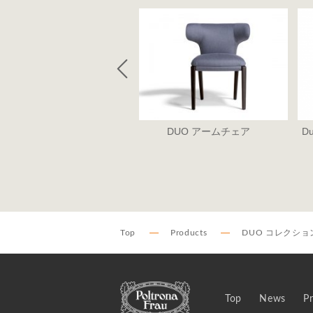
o Pedestal table ドゥオ・ペ
DUO アームチェア
D
デスタルテーブル
Top
Products
DUO コレクショ
Top
News
P