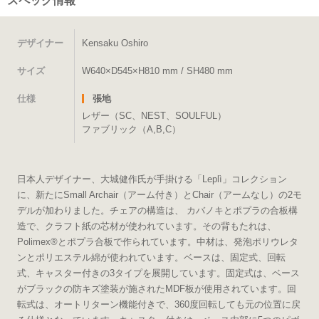
スペック情報
デザイナー
Kensaku Oshiro
サイズ
W640×D545×H810 mm / SH480 mm
仕様
張地
レザー（SC、NEST、SOULFUL）
ファブリック（A,B,C）
日本人デザイナー、大城健作氏が手掛ける「Leplì」コレクション
に、新たにSmall Archair（アーム付き）とChair（アームなし）の2モ
デルが加わりました。チェアの構造は、 カバノキとポプラの合板構
造で、クラフト紙の芯材が使われています。その背もたれは、
Polimex®とポプラ合板で作られています。中材は、発泡ポリウレタ
ンとポリエステル綿が使われています。ベースは、固定式、回転
式、キャスター付きの3タイプを展開しています。固定式は、ベース
がブラックの防キズ塗装が施されたMDF板が使用されています。回
転式は、オートリターン機能付きで、360度回転しても元の位置に戻