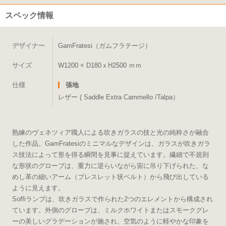
スペック情報
デザイナー
GamFratesi（ガムフラテージ）
サイズ
W1200 × D180ｘH2500 ｍｍ
仕様
張地
レザー ( Saddle Extra Cammello /Talpa）
熟練のヴェネツィア職人による吹きガラスの技と光の純粋さが融合
した作品。GamFratesiのミニマルなデザインは、ガラスが吹きガラ
ス技法によって形を得る瞬間を見事に捉えています。繊細で不規則
な形状のグローブは、重力に逆らいながら宙に吊り下げられた、な
めし革の細いアーム（ブレスレット状ベルト）から飛び出している
ように見えます。
Soffiランプは、吹きガラスで作られた2つのエレメントから構成され
ています。外側のグローブは、ミルクホワイトまたはスモークグレ
ーの美しいグラデーションが施され、空気のように軽やかな印象を