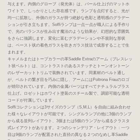
与えます。内側のグローブ（発光体）は、パール仕上げのマットホ
ワイトで、しっかりとした存在感です。ランプを点灯すると、光が
均一に拡散し、外側のガラスが持つ絶妙な色彩と透明感のグラデー
ションが引き立ちます。Soffiランプは一点一点が職人による手作り
で、光のバランスが生み出す魔法のような効果が、幻想的な雰囲気
をさらに強調します。変化に富むグラデーションや不規則な形状
は、ペースト状の着色ガラスを吹きガラス技法で成形することで生
まれます。
キャメルまたはトープカラーの革Saddle Extraのアーム（ブレスレッ
ト状ベルト）は、コントラストのあるステッチとトーンオントーン
のレザーカットトリムで装飾されています。同素材のベルト通し
が、ベルトの繋ぎ目を巧みに隠し、アームにはPoltrona Frauのロゴ
が焼印されています。内側の金属パーツはすべてナチュラルブラス
仕上げ。ロゼットはホワイト塗装のスチール製で、調節可能な透明
コードが付属しています。
Soffiコレクションは3サイズのランプ（S,M,L）を自由に組み合わせ
た様々なレイアウトが可能です。シングルランプの他に3個のランプ
から成る並列レイアウト、3個または5個のランプから成るクラスタ
式レイアウトがあります。２つのシャンデリア・レイアウト：一つ
目は9個のランプが配置された直径の異なる２つのなめし革Saddle