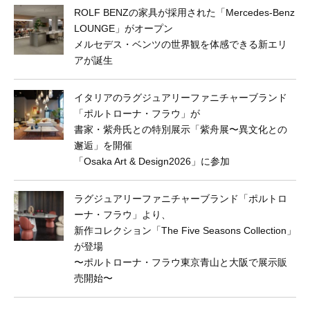
ROLF BENZの家具が採用された「Mercedes-Benz
LOUNGE」がオープン
メルセデス・ベンツの世界観を体感できる新エリ
アが誕生
イタリアのラグジュアリーファニチャーブランド
「ポルトローナ・フラウ」が
書家・紫舟氏との特別展示「紫舟展〜異文化との
邂逅」を開催
「Osaka Art & Design2026」に参加
ラグジュアリーファニチャーブランド「ポルトロ
ーナ・フラウ」より、
新作コレクション「The Five Seasons Collection」
が登場
〜ポルトローナ・フラウ東京⻘山と大阪で展示販
売開始〜