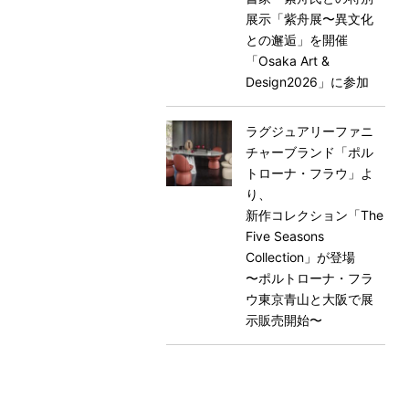
展示「紫舟展〜異文化
との邂逅」を開催
「Osaka Art &
Design2026」に参加
ラグジュアリーファニ
チャーブランド「ポル
トローナ・フラウ」よ
り、
新作コレクション「The
Five Seasons
Collection」が登場
〜ポルトローナ・フラ
ウ東京⻘山と大阪で展
示販売開始〜