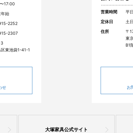
〜17:00
営業時間
平日
末年始
定休日
土
915-2252
住所
〒1
915-2307
東京
13
B1
区東池袋1-41-1
わせ
お
大塚家具公式サイト