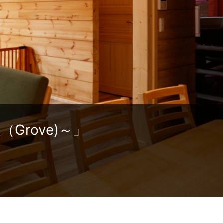
rove)～」