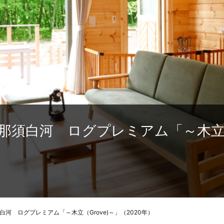
須白河 ログプレミアム「～木立（G
河 ログプレミアム「～木立（Grove)～」（2020年）