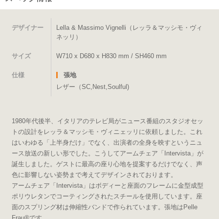
デザイナー
Lella & Massimo Vignelli（レッラ＆マッシモ・ヴィ
ネッリ）
サイズ
W710 x D680 x H830 mm / SH460 mm
仕様
張地
レザー（SC,Nest,Soulful)
1980年代後半、イタリアのテレビ局がニュース番組のスタジオセッ
トの設計をレッラ＆マッシモ・ヴィニェッリに依頼しました。これ
はいわゆる「上半身だけ」でなく、出演者の全身を映すというニュ
ース放送の新しい形でした。こうしてアームチェア「Intervista」が
誕生しました。ゲストに最高の座り心地を提案するだけでなく、声
色に影響しない姿勢まで考えてデザインされております。
アームチェア「Intervista」はボディーと座面のフレームに金型成型
ポリウレタンでコーティングされたスチールを使用しています。座
面のスプリング材は伸縮性バンドで作られています。張地はPelle
Frau®です。