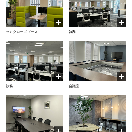
セミクローズブース
執務
執務
会議室