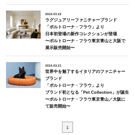
2024.03.22
ラグジュアリーファニチャーブランド
「ポルトローナ・フラウ」より
日本初登場の新作コレクションが登場
〜ポルトローナ・フラウ東京⻘⼭と⼤阪で
展⽰販売開始〜
2024.03.21
世界中を魅了するイタリアのファニチャー
ブランド
「ポルトローナ・フラウ」より
ブランド初となる「Pet Collection」が誕生
〜ポルトローナ・フラウ東京⻘⼭／⼤阪に
て販売開始〜
1