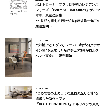
ポルトローナ・フラウ日本初のレジデンス
シリーズ 「Poltrona Frau Suites」が2025
年春、東京に誕⽣
〜1世紀を超える伝統が描き出す唯⼀無⼆の
居住空間〜
2023.02.07
“快適性”とモダンなシーンに溶け込む“デザ
イン性”を追求した新作チェア3種がロルフ
ベンツ東京にて販売開始
2022.12.01
“まるで雲の上のような至福の座り心地“を
追求した新作ソファ
「ROLF BENZ KUMO」ロルフベンツ東京