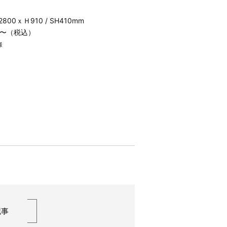
800ｘＨ910 / SH410mm
70〜（税込）
様
記事