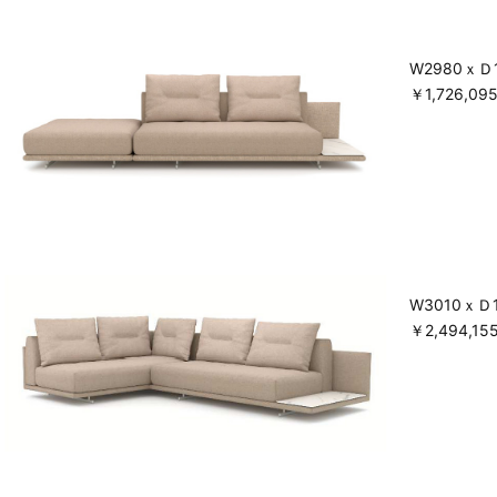
W2980ｘＤ1
￥1,726,
W3010ｘＤ1
￥2,494,