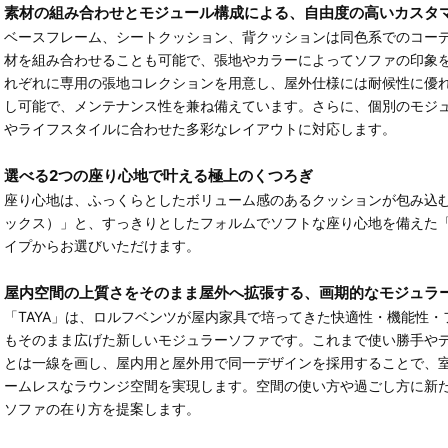
素材の組み合わせとモジュール構成による、⾃由度の高いカスタ
ベースフレーム、シートクッション、背クッションは同⾊系でのコー
材を組み合わせることも可能で、張地やカラーによってソファの印象
れぞれに専用の張地コレクションを用意し、屋外仕様には耐候性に優
し可能で、メンテナンス性を兼ね備えています。さらに、個別のモジ
やライフスタイルに合わせた多彩なレイアウトに対応します。
選べる2つの座り心地で叶える極上のくつろぎ
座り心地は、ふっくらとしたボリューム感のあるクッションが包み込むような
ックス）」と、すっきりとしたフォルムでソフトな座り心地を備えた「Lou
イプからお選びいただけます。
屋内空間の上質さをそのまま屋外へ拡張する、画期的なモジュラ
「TAYA」は、ロルフベンツが屋内家具で培ってきた快適性・機能性
もそのまま広げた新しいモジュラーソファです。これまで使い勝手や
とは一線を画し、屋内用と屋外用で同一デザインを採用することで、
ームレスなラウンジ空間を実現します。空間の使い方や過ごし方に新
ソファの在り方を提案します。