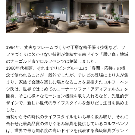
1964年、丈夫なフレームづくりや丁寧な椅子張り技術など、ソ
ファづくりに欠かせない技術が集積する南ドイツ「黑い森」地域
のナーゴルド市でロルフベンツは創業しました。
1960年代初頭、それまでリビングルームは「客間・応接」の概
念で使われることが一般的でしたが、テレビの登場により人が集
まり、家族で会話を楽しむ場となることを見据えたロルフ・ベン
ツ氏は、世界ではじめてのコーナーソファ「アディフォルム」を
開発。そこに様々なモーション機能を取り入れるなど、先進的デ
ザインで、新しい世代のライフスタイルを創りだし注目を集めま
した。
当初からその時代のライフスタイルをいち早く汲み取り、それに
合わせた最高品質の張りぐるみ家具を提供しているロルフベンツ
は、世界で最も知名度の高いドイツを代表する高級家具ブランド