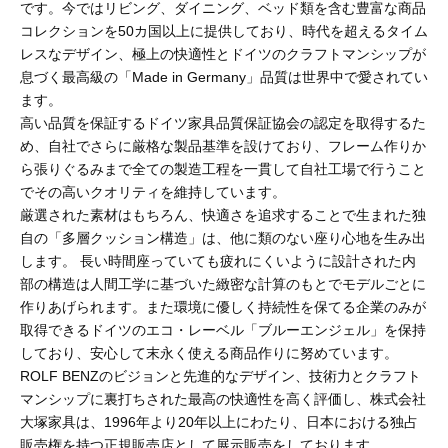
です。今ではリビング、ダイニング、ベッド類を含む豊富な商品
コレクションを50カ国以上に提供しており、時代を超えるタイム
レスなデザイン、極上の快適性とドイツのクラフトマンシップが
息づく最高級の「Made in Germany」品質は世界中で愛されてい
ます。
高い品質を保証するドイツ家具品質保証協会の認定を取得するた
め、自社でさらに厳格な製品基準を設けており、フレーム作りか
ら張りぐるみまで全ての製造工程を一貫して自社工場で行うこと
でその高いクオリティを維持しています。
厳選された素材はもちろん、快適さを追求することで生まれた独
自の「多層クッション構造」は、他に類のない座り心地を生み出
します。 ⻑い時間座っていても疲れにくいように設計された内
部の構造は人間工学に基づいた緻密な計算のもとでモデルごとに
作りあげられます。また環境に優しく持続性を保てる企業のみが
取得できるドイツのエコ・レーベル「ブルーエンジェル」を保持
しており、安心して末永く使える商品作りに努めています。
ROLF BENZのビジョンと先進的なデザイン、技術力とクラフト
マンシップに裏打ちされた最高の快適性を高く評価し、株式会社
大塚家具は、1996年より20年以上にわたり、日本における独占
販売権を持つ正規販売店として展示販売をしております。