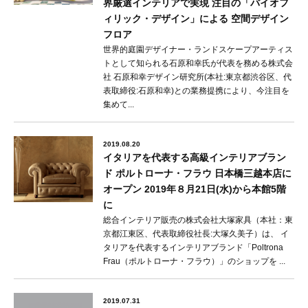
界厳選インテリアで実現 注目の「バイオフ
ィリック・デザイン」による 空間デザイン
フロア
世界的庭園デザイナー・ランドスケープアーティス
トとして知られる石原和幸氏が代表を務める株式会
社 石原和幸デザイン研究所(本社:東京都渋谷区、代
表取締役:石原和幸)との業務提携により、今注目を
集めて...
2019.08.20
イタリアを代表する高級インテリアブラン
ド ポルトローナ・フラウ 日本橋三越本店に
オープン 2019年８月21日(水)から本館5階
に
総合インテリア販売の株式会社大塚家具（本社：東
京都江東区、代表取締役社長:大塚久美子）は、 イ
タリアを代表するインテリアブランド「Poltrona
Frau（ポルトローナ・フラウ）」のショップを ...
2019.07.31