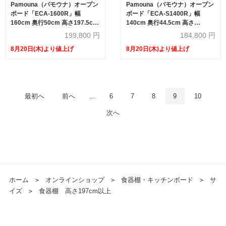
Pamouna（パモウナ）オープン
Pamouna（パモウナ）オープン
ボード「ECA-1600R」幅
ボード「ECA-S1400R」幅
160cm 奥行50cm 高さ197.5cm
140cm 奥行44.5cm 高さ
スライドドア ハイカウンター 全
197.5cm スライドドア ハイカウ
199,800
円
184,800
円
3色
ンター 全3色
8月20日(木)より値上げ
8月20日(木)より値上げ
最初へ
前へ
...
6
7
8
9
10
次へ
ホーム
＞
オンラインショップ
＞
食器棚・キッチンボード
＞
サ
イズ
＞
食器棚 高さ197cm以上