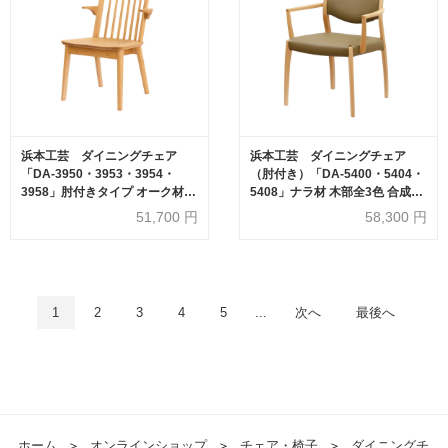
浜本工芸 ダイニングチェア
浜本工芸 ダイニングチェア
「DA-3950・3953・3954・
（肘付き）「DA-5400・5404・
3958」肘付きタイプ オーク材
5408」ナラ材 木部全3色 合成皮
全4色［No.3950］
革#B全14色［No.5400］
51,700
円
58,300
円
1
2
3
4
5
...
次へ
最後へ
ホーム
＞
オンラインショップ
＞
チェア・椅子
＞
ダイニングチ