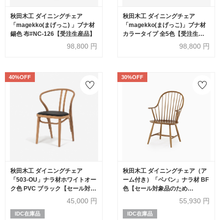
秋田木工 ダイニングチェア
秋田木工 ダイニングチェア
「magekko(まげっこ) 」ブナ材
「magekko(まげっこ)」ブナ材
錫色 布#NC-126【受注生産品】
カラータイプ 全5色【受注生産
品】
98,800
円
98,800
円
40%OFF
30%OFF
秋田木工 ダイニングチェア
秋田木工 ダイニングチェア（ア
「503-OU」ナラ材ホワイトオー
ーム付き）「ベバン」ナラ材 BF
ク色 PVC ブラック【セール対象
色【セール対象品のため
品のため40%OFF】
30%OFF】
45,000
円
55,930
円
IDC在庫品
IDC在庫品