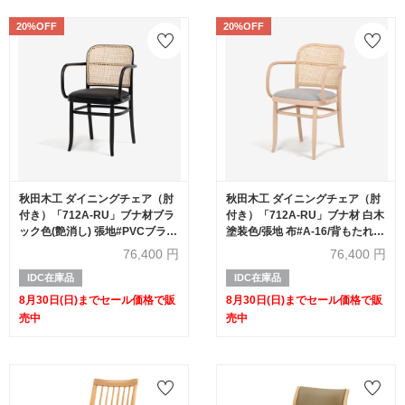
20%OFF
20%OFF
秋田木工 ダイニングチェア（肘
秋田木工 ダイニングチェア（肘
付き）「712A-RU」ブナ材ブラ
付き）「712A-RU」ブナ材 白木
ック色(艶消し) 張地#PVCブラッ
塗装色/張地 布#A-16/背もたれ
ク色 背もたれ 籐張り【セール対
籐張り【セール対象品のため
76,400
円
76,400
円
象品のため20%OFF】
20%OFF】
IDC在庫品
IDC在庫品
8月30日(日)までセール価格で販
8月30日(日)までセール価格で販
売中
売中