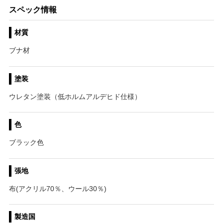
スペック情報
材質
ブナ材
塗装
ウレタン塗装（低ホルムアルデヒド仕様）
色
ブラック色
張地
布(アクリル70％、ウール30％)
製造国