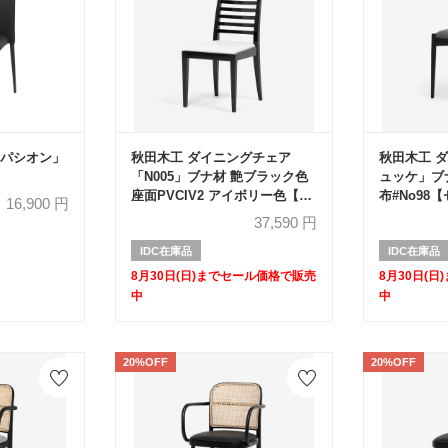
パシオン」
秋田木工 ダイニングチェア
秋田木工 
「N005」ブナ材 艶ブラック色
ュッケ」ブナ
座面PVCIV2 アイボリー色【セ
布#No98
16,900
円
ール対象品のため30%OFF】
20%OFF】
37,590
円
IDC在庫品
IDC在庫品
8月30日(日)までセール価格で販売
8月30日(
中
中
20%OFF
20%OFF