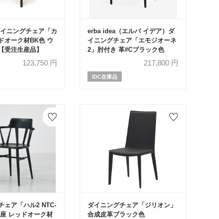
ダイニングチェア「カ
erba idea（エルバ イデア）ダ
ドオーク材BK色 ウ
イニングチェア「エモジオーネ
【受注生産品】
2」肘付き 革#Cブラック色
123,750
円
217,800
円
IDC在庫品
ェア「ハル2 NTC-
ダイニングチェア「ジリオン」
」板座 レッドオーク材
合成皮革ブラック色