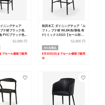
ダイニングチェア
秋田木工 ダイニングチェア「ル
U」ブナ材ブラック色
フト」ブナ材 WLBK色/張地 布
張地 PVCブラック色
#リミックス0123【セール対象
籐張り【セール対象品
品のため20%OFF】
62,880
円
52,800
円
OFF】
IDC在庫品
日)までセール価格で販売
8月30日(日)までセール価格で販売
中