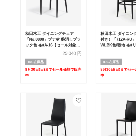
秋田木工 ダイニングチェア
秋田木工 ダイニン
「No.0808」ブナ材 艶消しブラ
付き）「712A-RU
ック色 布#A-16【セール対象品
WLBK色/張地 布#
のため20%OFF】
0123/背もたれ 籐
29,040
円
対象品のため40%O
IDC在庫品
IDC在庫品
8月30日(日)までセール価格で販売
8月30日(日)までセ
中
中