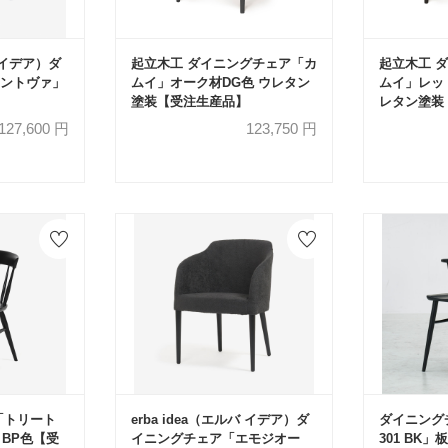
バ イデア）ダ
起立木工 ダイニングチェア「カ
起立木工 
ントヴァ」
ムイ」オーク材DG色 ウレタン
ムイ」レッ
塗装【受注生産品】
レタン塗装
127,600
円
123,750
円
「トリート
erba idea（エルバ イデア）ダ
ダイニングチ
 BP色【受
イニングチェア「エモジオー
301 BK