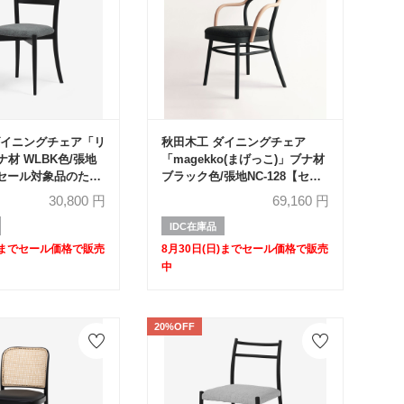
ダイニングチェア「リ
秋田木工 ダイニングチェア
材 WLBK色/張地
「magekko(まげっこ)」ブナ材
【セール対象品のため
ブラック色/張地NC-128【セー
ル対象品のため30%OFF】
30,800
円
69,160
円
IDC在庫品
日)までセール価格で販売
8月30日(日)までセール価格で販売
中
20%OFF