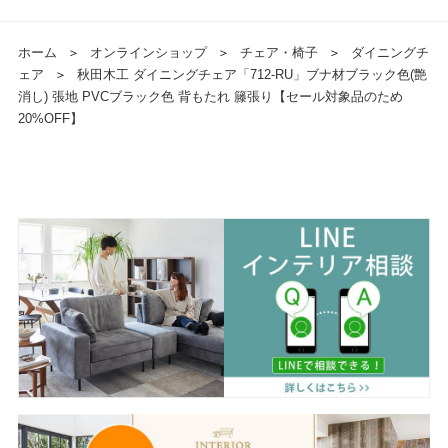
ホーム
＞
オンラインショップ
＞
チェア・椅子
＞
ダイニングチ
ェア
＞
秋田木工 ダイニングチェア「712-RU」ブナ材ブラック色(艶
消し) 張地 PVCブラック色 背もたれ 籐張り【セール対象品のため
20%OFF】