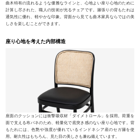
曲木特有の流れるような優雅なラインと、心地よい座り心地のために
計算し尽された、職人の技術が光るチェアです。籐張りの背もたれは
通気性に優れ、軽やかな印象。背面から見ても曲木家具ならではの美
しさを楽しむことができます。
座り心地を考えた内部構造
座面のクッションには衝撃吸収材「ダイメトロール」を採用。荷重を
面で支える布バネのため、軽量化で底突き感のない座り心地です。背
もたれには、色艶や強度が優れているインドネシア産のセガ籐を使
用。耐久性はもちろん、見た目の美しさも兼ね備えています。