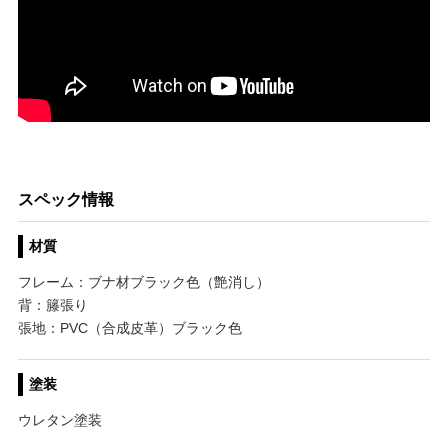
スペック情報
材質
フレーム：ブナ材ブラック色（艶消し）
背：籐張り
張地：PVC（合成皮革）ブラック色
塗装
ウレタン塗装