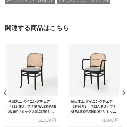
ダイニングチェア（肘なし）
ダイニングチェア ブラック系
関連する商品はこちら
秋田木工 ダイニングチェア
秋田木工 ダイニングチェア
「712-RU」ブナ材 WLBK色/張
（肘付き）「712A-RU」ブナ
地 布#リミックス0123/背もた
材 WLBK色/張地 布#リミック
れ 籐張り【セール対象品のた
ス0123/背もたれ 籐張り【セー
61,380
円
71,940
円
め40%OFF】
ル対象品のため40%OFF】