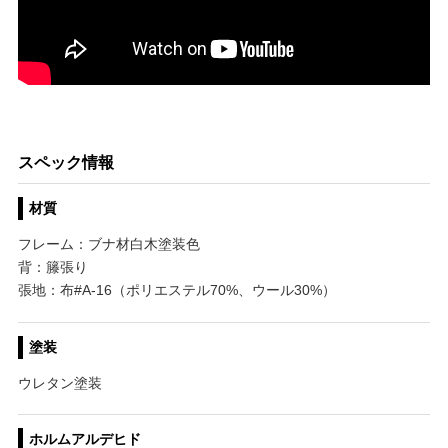
スペック情報
材質
フレーム：ブナ材白木塗装色
背：籐張り
張地：布#A-16（ポリエステル70%、ウール30%）
塗装
ウレタン塗装
ホルムアルデヒド