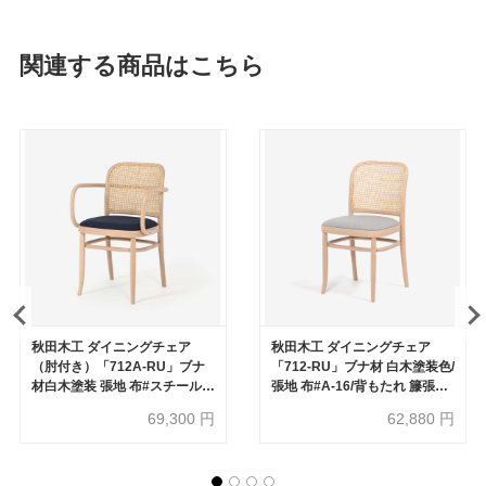
関連する商品はこちら
秋田木工 ダイニングチェア
秋田木工 ダイニングチェア
（肘付き）「712A-RU」ブナ
「712-RU」ブナ材 白木塗装色/
材白木塗装 張地 布#スチールカ
張地 布#A-16/背もたれ 籐張り
ットトリオ0796 背もたれ 籐張
【セール対象品のため
69,300
円
62,880
円
り【セール対象品のため
20%OFF】
40%OFF】