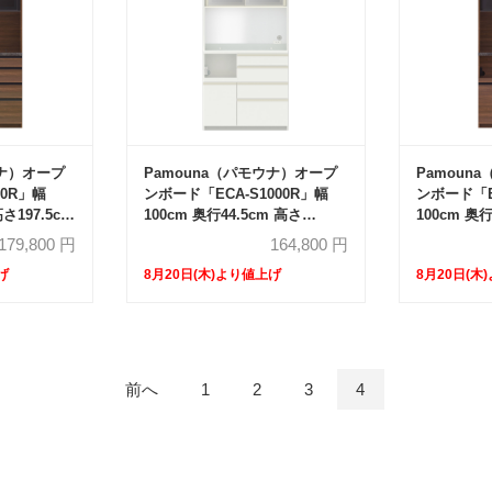
ウナ）オープ
Pamouna（パモウナ）オープ
Pamoun
00R」幅
ンボード「ECA-S1000R」幅
ンボード「E
高さ197.5cm
100cm 奥行44.5cm 高さ
100cm 奥行
カウンター
197.5cm スライドドア ハイカ
スライドド
179,800
円
164,800
円
ウンター 全3色
全3色
げ
8月20日(木)より値上げ
8月20日(木
前へ
1
2
3
4