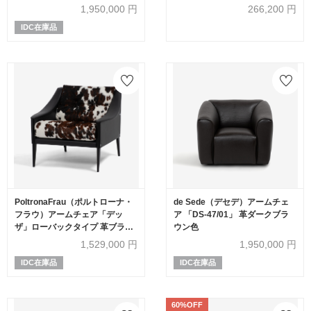
530【受注生産品】
1,950,000
円
266,200
円
IDC在庫品
PoltronaFrau（ポルトローナ・
de Sede（デセデ）アームチェ
フラウ）アームチェア「デッ
ア 「DS-47/01」 革ダークブラ
ザ」ローバックタイプ 革ブラッ
ウン色
ク色 座面カウスキン
1,529,000
円
1,950,000
円
IDC在庫品
IDC在庫品
60%OFF