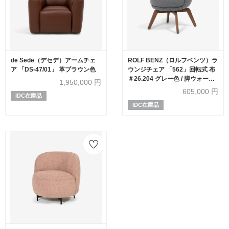
de Sede（デセデ）アームチェ
ROLF BENZ（ロルフベンツ）ラ
ア 「DS-47/01」 革ブラウン色
ウンジチェア 「562」回転式 布
＃26.204 グレー色 / 脚ウォール
1,950,000
円
ナット材
605,000
円
IDC在庫品
IDC在庫品