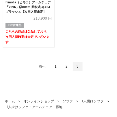
himolla（ヒモラ）アームチェア
「7596」幅80cm 回転式 布#24
ブラッシュ【次回入荷未定】
218,900
円
IDC在庫品
こちらの商品は欠品しており、
次回入荷時期は未定でございま
す
前へ
1
2
3
ホーム
＞
オンラインショップ
＞
ソファ
＞
1人掛けソファ
＞
1人掛けソファ・アームチェア 張地