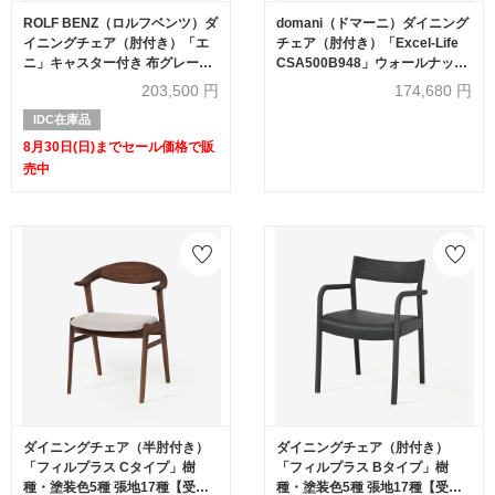
ROLF BENZ（ロルフベンツ）ダ
domani（ドマーニ）ダイニング
イニングチェア（肘付き）「エ
チェア（肘付き）「Excel-Life
ニ」キャスター付き 布グレーブ
CSA500B948」ウォールナット
ラウン【セール対象品のため
ナチュラル色/張地布インディオ
203,500
円
174,680
円
50%OFF】
ダークグレー【受注生産品】
IDC在庫品
8月30日(日)までセール価格で販
売中
ダイニングチェア（半肘付き）
ダイニングチェア（肘付き）
「フィルプラス Cタイプ」樹
「フィルプラス Bタイプ」樹
種・塗装色5種 張地17種【受注
種・塗装色5種 張地17種【受注