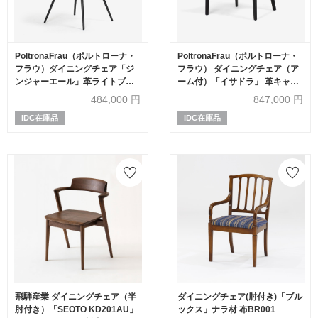
PoltronaFrau（ポルトローナ・
PoltronaFrau（ポルトローナ・
フラウ）ダイニングチェア「ジ
フラウ） ダイニングチェア（ア
ンジャーエール」革ライトブラ
ーム付）「イサドラ」 革キャメ
ウン色/ブラック色
ル色 木部ダークブラウン色
484,000
円
847,000
円
IDC在庫品
IDC在庫品
飛騨産業 ダイニングチェア（半
ダイニングチェア(肘付き)「ブル
肘付き）「SEOTO KD201AU」
ックス」ナラ材 布BR001