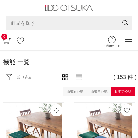
0
ご利用ガイド
機能
一覧
( 153 件 )
絞り込み
価格安い順
価格高い順
おすすめ順