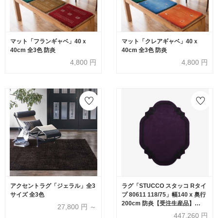
マット「フランギャベ」40ｘ
マット「クレアギャベ」40ｘ
40cm 全3色 防炎
40cm 全3色 防炎
4,800
円
4,800
円
アクセントラグ「ジェラル」全3
ラグ「STUCCO スタッコ Rタイ
サイズ 全3色
プ 80611 118/75」幅140 x 奥行
200cm 防炎【受注生産品】
27,800
円 ～
FISCHBACHER 1819（フィッ
447,260
円