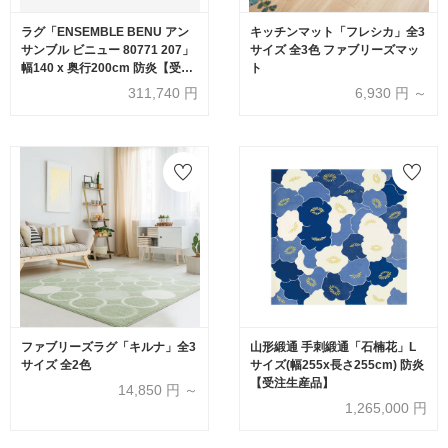
ラグ「ENSEMBLE BENU アン
キッチンマット「フレシカ」全3
サンブル ビニュー 80771 207」
サイズ 全3色 ファブリーズマッ
幅140 x 奥行200cm 防炎【受注
ト
生産品】FISCHBACHER
311,740
円
6,930
円 ～
1819（フィッシュバッハ
1819）
ファブリーズラグ「キルナ」全3
山形緞通 手刺緞通「石楠花」L
サイズ 全2色
サイズ(幅255x長さ255cm) 防炎
【受注生産品】
14,850
円 ～
1,265,000
円