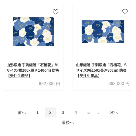
山形緞通 手刺緞通「石楠花」M
山形緞通 手刺緞通「石楠花」S
サイズ(幅200x長さ140cm) 防炎
サイズ(幅150x長さ80cm) 防炎
【受注生産品】
【受注生産品】
682,000
円
363,000
円
前へ
1
2
3
4
5
...
次へ
最後へ