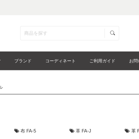
ブランド
コーディネート
ご利用ガイド
お問
ル
布 FA-5
革 FA-J
革 F