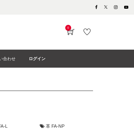
0
い合わせ
ログイン
A-L
革 FA-NP