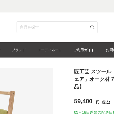
ブランド
コーディネート
ご利用ガイド
お問
匠工芸 スツール「P
ェア」オーク材 布#
品】
59,400
円
(税込)
09月16日
以降の配送日