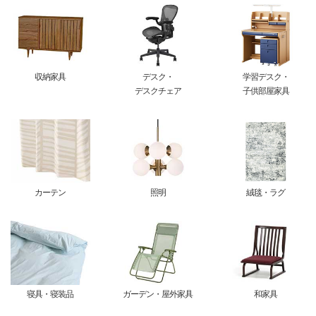
収納家具
デスク・
学習デスク・
デスクチェア
子供部屋家具
カーテン
照明
絨毯・ラグ
寝具・寝装品
ガーデン・屋外家具
和家具