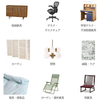
収納家具
デスク・
学習デスク・
デスクチェア
子供部屋家具
カーテン
照明
絨毯・ラグ
寝具・寝装品
ガーデン・屋外家具
和家具