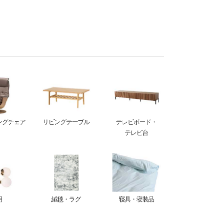
ングチェア
リビングテーブル
テレビボード・
テレビ台
明
絨毯・ラグ
寝具・寝装品