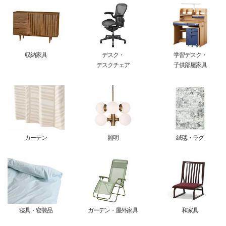
収納家具
デスク・
学習デスク・
デスクチェア
子供部屋家具
カーテン
照明
絨毯・ラグ
寝具・寝装品
ガーデン・屋外家具
和家具