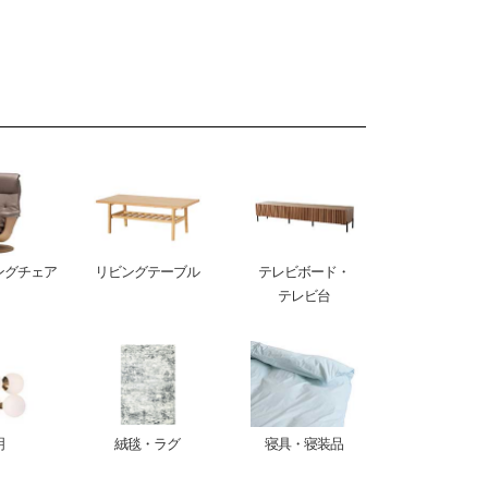
ングチェア
リビングテーブル
テレビボード・
テレビ台
明
絨毯・ラグ
寝具・寝装品