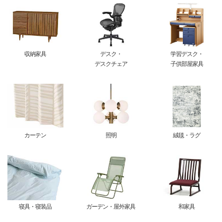
収納家具
デスク・
学習デスク・
デスクチェア
子供部屋家具
カーテン
照明
絨毯・ラグ
寝具・寝装品
ガーデン・屋外家具
和家具