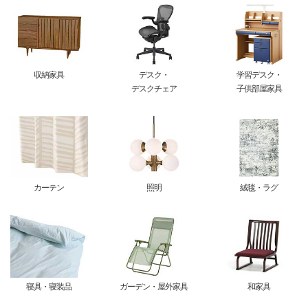
収納家具
デスク・
学習デスク・
デスクチェア
子供部屋家具
カーテン
照明
絨毯・ラグ
寝具・寝装品
ガーデン・屋外家具
和家具