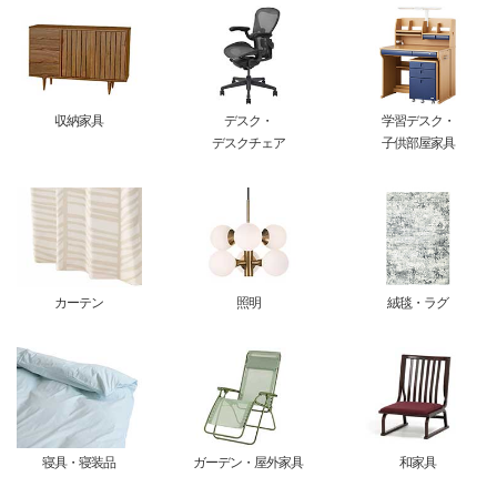
収納家具
デスク・
学習デスク・
デスクチェア
子供部屋家具
カーテン
照明
絨毯・ラグ
寝具・寝装品
ガーデン・屋外家具
和家具