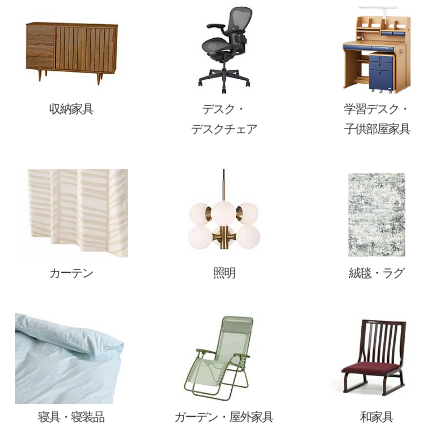
収納家具
デスク・
学習デスク・
デスクチェア
子供部屋家具
カーテン
照明
絨毯・ラグ
寝具・寝装品
ガーデン・屋外家具
和家具