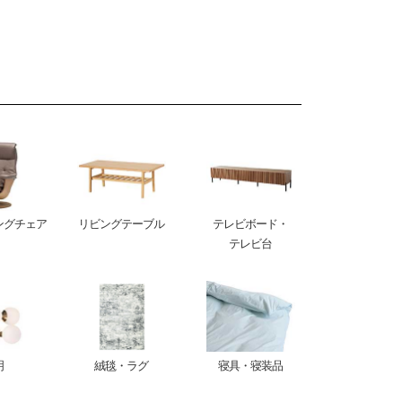
ングチェア
リビングテーブル
テレビボード・
テレビ台
明
絨毯・ラグ
寝具・寝装品