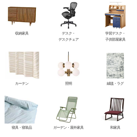
収納家具
デスク・
学習デスク・
デスクチェア
子供部屋家具
カーテン
照明
絨毯・ラグ
寝具・寝装品
ガーデン・屋外家具
和家具